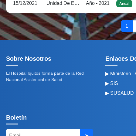
15/12/2021
Unidad De Estadística E Informática
Año - 2021
Anual
1
Sobre Nosotros
Enlaces De
El Hospital Iquitos forma parte de la Red
▶ Ministerio 
Nacional Asistencial de Salud.
▶ SIS
▶ SUSALUD
Boletín
➤