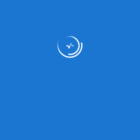
Calificados
como
Residuos de
Aparatos
Electricos y
Electricos -
RAEE año
2025
28/10/2025
RD
Rd de
aceptar la
Donación
de dos(2)
bienes
muebles
28/10/2025
RD
Aceptar la
Donación